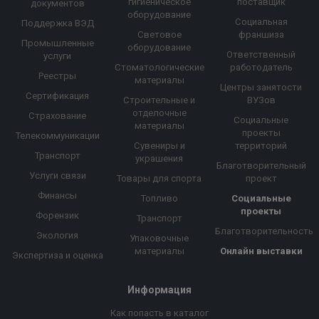
гигиеническое
поставщик
документов
оборудование
Социальная
Поддержка ВЭД
Световое
франшиза
Промышленные
оборудование
Ответственный
услуги
Стоматологические
работодатель
Реестры
материалы
Центры занятости
Сертификация
Строительные и
ВУЗов
отделочные
Страхование
Социальные
материалы
проекты
Телекоммуникации
Сувениры и
территорий
Транспорт
украшения
Благотворительный
Услуги связи
Товары для спорта
проект
Финансы
Топливо
Социальные
проекты
Форензик
Транспорт
Благотворительность
Экология
Упаковочные
материалы
Онлайн выставки
Экспертиза и оценка
Информация
Как попасть в каталог