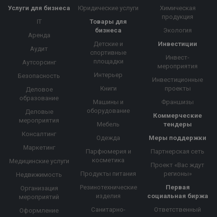
Услуги для бизнеса
Юридические услуги
Химическая
продукция
IT
Товары для
бизнеса
Экология
Аренда
Детские и
Инвестиции
Аудит
спортивные
Инвест-
площадки
Аутсорсинг
мероприятия
Интерьер
Безопасность
Инвестиционные
Книги
проекты
Деловое
образование
Машины и
Франшизы
оборудование
Деловые
Коммерческие
мероприятия
Мебель
тендеры
Консалтинг
Одежда
Меры поддержки
Маркетинг
Парфюмерия и
Партнерская сеть
косметика
Медицинские услуги
Проект «Вас ждут
Продукты питания
регионы»
Недвижимость
Резинотехнические
Первая
Организация
изделия
социальная биржа
мероприятий
Санитарно-
Ответственный
Оформление