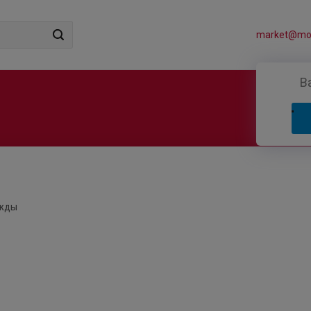
market@mos
В
ежды