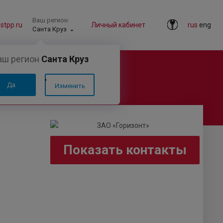
Ваш регион:
tpp.ru
Личный кабинет
rus
eng
Санта Круз
аш регион
Санта Круз
Да
Изменить
Показать контакты