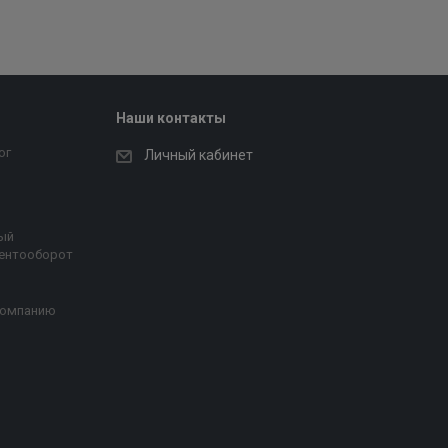
Наши контакты
ог
Личный кабинет
ый
ентооборот
компанию