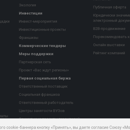
Экология
Публичная оферта
Инвестиции
Юридически значим
электронный докум
щадки
Инвест-мероприятия
B2B-продвижение
Инвестиционные проекты
Порекомендовать 
Франшизы
Онлайн выставки
Коммерческие тендеры
Рейтинг компаний
Меры поддержки
Партнерская сеть
Проект «Вас ждут регионы»
Первая социальная биржа
я
Ответственный поставщик
Социальная франшиза
Ответственный работодатель
Центры занятости ВУЗов
иалы
Социальные проекты территорий
ые
Благотворительный проект
ого cookie-баннера кнопку «Принять», вы даете согласие Союзу «