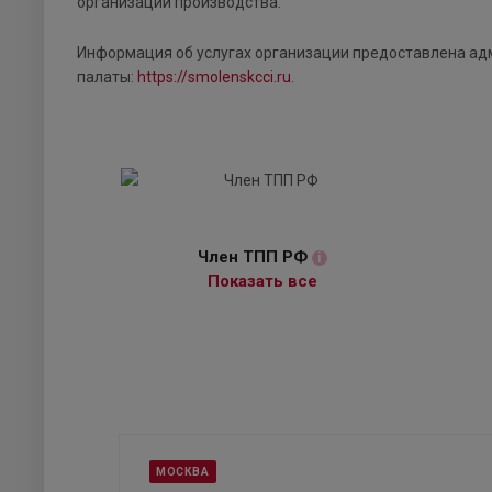
организации производства.
Информация об услугах организации предоставлена а
палаты:
https://smolenskcci.ru
.
Член ТПП РФ
i
Показать все
МОСКВА