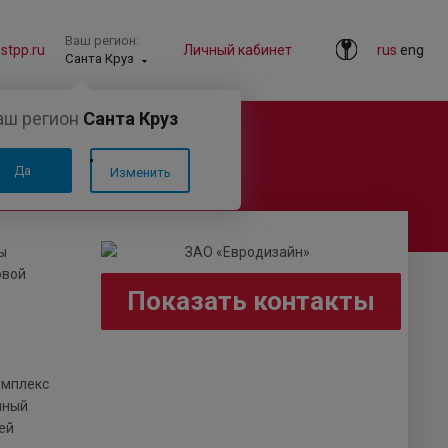
Ваш регион:
tpp.ru
Личный кабинет
rus
eng
Санта Круз
аш регион
Санта Круз
Да
Изменить
ы
овой
Показать контакты
омплекс
нный
ей