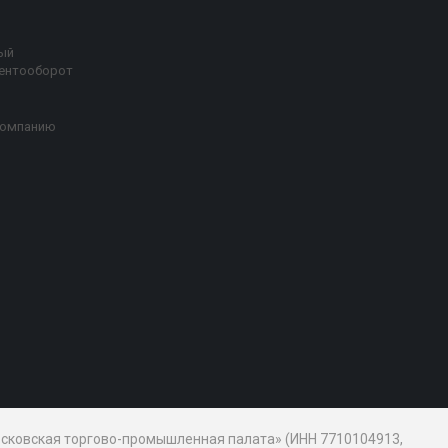
ый
ентооборот
компанию
Московская торгово-промышленная палата» (ИНН 7710104913,