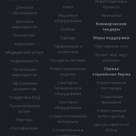
Инвестиционные
Книги
проекты
Деловое
образование
Машины и
Франшизы
оборудование
Деловые
Коммерческие
мероприятия
Мебель
тендеры
Консалтинг
Одежда
Меры поддержки
Маркетинг
Парфюмерия и
Партнерская сеть
косметика
Медицинские услуги
Проект «Вас ждут
Продукты питания
регионы»
Недвижимость
Резинотехнические
Первая
Организация
изделия
социальная биржа
мероприятий
Санитарно-
Ответственный
Оформление
гигиеническое
поставщик
документов
оборудование
Социальная
Поддержка ВЭД
Световое
франшиза
Промышленные
оборудование
Ответственный
услуги
Стоматологические
работодатель
Реестры
материалы
Центры занятости
Сертификация
Строительные и
ВУЗов
отделочные