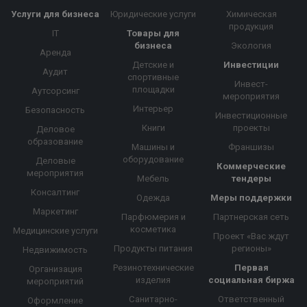
Услуги для бизнеса
Юридические услуги
Химическая
продукция
IT
Товары для
бизнеса
Экология
Аренда
Детские и
Инвестиции
Аудит
спортивные
Инвест-
площадки
Аутсорсинг
мероприятия
Интерьер
Безопасность
Инвестиционные
Книги
проекты
Деловое
образование
Машины и
Франшизы
оборудование
Деловые
Коммерческие
мероприятия
Мебель
тендеры
Консалтинг
Одежда
Меры поддержки
Маркетинг
Парфюмерия и
Партнерская сеть
косметика
Медицинские услуги
Проект «Вас ждут
Продукты питания
регионы»
Недвижимость
Резинотехнические
Первая
Организация
изделия
социальная биржа
мероприятий
Санитарно-
Ответственный
Оформление