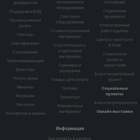
гигиеническое
поставщик
документов
оборудование
Социальная
Поддержка ВЭД
Световое
франшиза
Промышленные
оборудование
Ответственный
услуги
Стоматологические
работодатель
Реестры
материалы
Центры занятости
Сертификация
Строительные и
ВУЗов
отделочные
Страхование
Социальные
материалы
проекты
Телекоммуникации
Сувениры и
территорий
Транспорт
украшения
Благотворительный
Услуги связи
Товары для спорта
проект
Финансы
Топливо
Социальные
проекты
Форензик
Транспорт
Благотворительность
Экология
Упаковочные
материалы
Онлайн выставки
Экспертиза и оценка
Информация
Как попасть в каталог