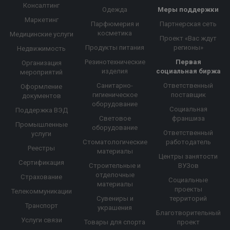
Консалтинг
Одежда
Меры поддержки
Маркетинг
Парфюмерия и
Партнерская сеть
косметика
Медицинские услуги
Проект «Вас ждут
Продукты питания
регионы»
Недвижимость
Резинотехнические
Первая
Организация
изделия
социальная биржа
мероприятий
Санитарно-
Ответственный
Оформление
гигиеническое
поставщик
документов
оборудование
Социальная
Поддержка ВЭД
Световое
франшиза
Промышленные
оборудование
Ответственный
услуги
Стоматологические
работодатель
Реестры
материалы
Центры занятости
Сертификация
Строительные и
ВУЗов
отделочные
Страхование
Социальные
материалы
проекты
Телекоммуникации
Сувениры и
территорий
Транспорт
украшения
Благотворительный
Услуги связи
Товары для спорта
проект