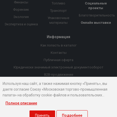
Финансы
Топливо
Социальные
проекты
Форензик
Транспорт
Благотворительность
Экология
Упаковочные
материалы
Онлайн выставки
Экспертиза и оценка
Информация
Как попасть в каталог
Контакты
Публичная оферта
Юридически значимый электронный документооборот
B2B-продвижение
Порекомендовать компанию
Используя наш сайт, а также нажимая кнопку «Принять», вы
даете согласие Союзу «Московская торгово-промышленная
Онлайн выставки
палата» на обработку cookie-файлов и пользовательских
Рейтинг компаний
данных...
Полное описание
© 2026 Все права защищены.
Правовые документы
Принять
Подробнее