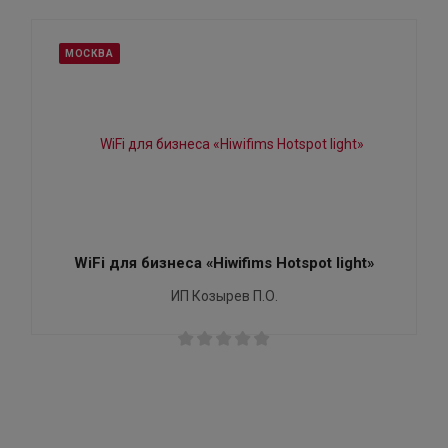
МОСКВА
WiFi для бизнеса «Hiwifims Hotspot light»
ИП Козырев П.О.