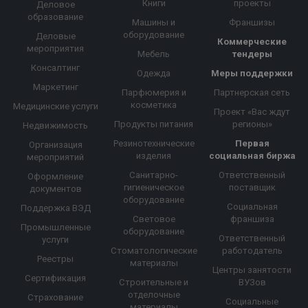
Книги
проекты
Деловое
образование
Машины и
Франшизы
оборудование
Деловые
Коммерческие
мероприятия
Мебель
тендеры
Консалтинг
Одежда
Меры поддержки
Маркетинг
Парфюмерия и
Партнерская сеть
косметика
Медицинские услуги
Проект «Вас ждут
Продукты питания
регионы»
Недвижимость
Резинотехнические
Первая
Организация
изделия
социальная биржа
мероприятий
Санитарно-
Ответственный
Оформление
гигиеническое
поставщик
документов
оборудование
Социальная
Поддержка ВЭД
Световое
франшиза
Промышленные
оборудование
Ответственный
услуги
Стоматологические
работодатель
Реестры
материалы
Центры занятости
Сертификация
Строительные и
ВУЗов
отделочные
Страхование
Социальные
материалы