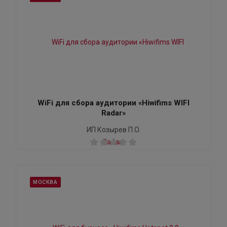
WiFi для сбора аудитории «Hiwifims WIFI
Radar»
ИП Козырев П.О.
МОСКВА