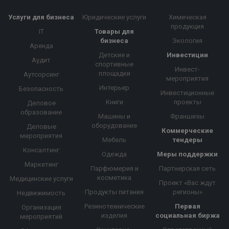
Услуги для бизнеса
Юридические услуги
Химическая
продукция
IT
Товары для
бизнеса
Экология
Аренда
Детские и
Инвестиции
Аудит
спортивные
Инвест-
площадки
Аутсорсинг
мероприятия
Интерьер
Безопасность
Инвестиционные
Книги
проекты
Деловое
образование
Машины и
Франшизы
оборудование
Деловые
Коммерческие
мероприятия
Мебель
тендеры
Консалтинг
Одежда
Меры поддержки
Маркетинг
Парфюмерия и
Партнерская сеть
косметика
Медицинские услуги
Проект «Вас ждут
Продукты питания
регионы»
Недвижимость
Резинотехнические
Первая
Организация
изделия
социальная биржа
мероприятий