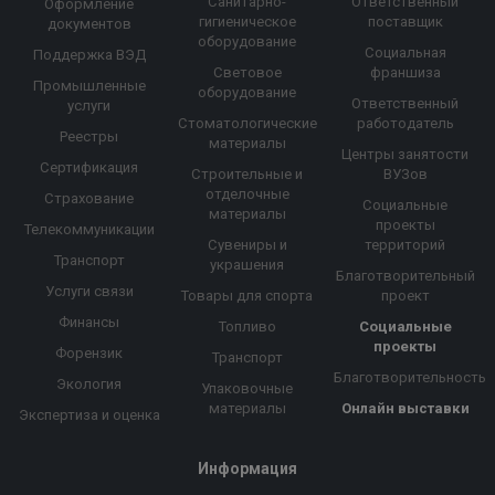
Санитарно-
Ответственный
Оформление
гигиеническое
поставщик
документов
оборудование
Социальная
Поддержка ВЭД
Световое
франшиза
Промышленные
оборудование
Ответственный
услуги
Стоматологические
работодатель
Реестры
материалы
Центры занятости
Сертификация
Строительные и
ВУЗов
отделочные
Страхование
Социальные
материалы
проекты
Телекоммуникации
Сувениры и
территорий
Транспорт
украшения
Благотворительный
Услуги связи
Товары для спорта
проект
Финансы
Топливо
Социальные
проекты
Форензик
Транспорт
Благотворительность
Экология
Упаковочные
материалы
Онлайн выставки
Экспертиза и оценка
Информация