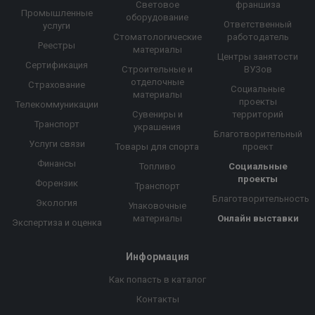
Световое
франшиза
Промышленные
оборудование
Ответственный
услуги
Стоматологические
работодатель
Реестры
материалы
Центры занятости
Сертификация
Строительные и
ВУЗов
отделочные
Страхование
Социальные
материалы
проекты
Телекоммуникации
Сувениры и
территорий
Транспорт
украшения
Благотворительный
Услуги связи
Товары для спорта
проект
Финансы
Топливо
Социальные
проекты
Форензик
Транспорт
Благотворительность
Экология
Упаковочные
материалы
Онлайн выставки
Экспертиза и оценка
Информация
Как попасть в каталог
Контакты