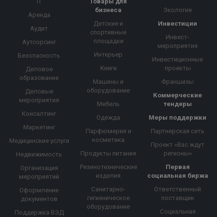
IT
Товары для
бизнеса
Экология
Аренда
Детские и
Инвестиции
Аудит
спортивные
Инвест-
площадки
Аутсорсинг
мероприятия
Интерьер
Безопасность
Инвестиционные
Книги
проекты
Деловое
образование
Машины и
Франшизы
оборудование
Деловые
Коммерческие
мероприятия
Мебель
тендеры
Консалтинг
Одежда
Меры поддержки
Маркетинг
Парфюмерия и
Партнерская сеть
косметика
Медицинские услуги
Проект «Вас ждут
Продукты питания
регионы»
Недвижимость
Резинотехнические
Первая
Организация
изделия
социальная биржа
мероприятий
Санитарно-
Ответственный
Оформление
гигиеническое
поставщик
документов
оборудование
Социальная
Поддержка ВЭД