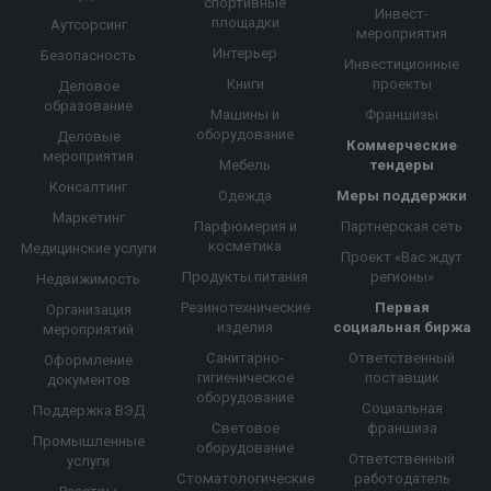
спортивные
Инвест-
площадки
Аутсорсинг
мероприятия
Интерьер
Безопасность
Инвестиционные
Книги
проекты
Деловое
образование
Машины и
Франшизы
оборудование
Деловые
Коммерческие
мероприятия
Мебель
тендеры
Консалтинг
Одежда
Меры поддержки
Маркетинг
Парфюмерия и
Партнерская сеть
косметика
Медицинские услуги
Проект «Вас ждут
Продукты питания
регионы»
Недвижимость
Резинотехнические
Первая
Организация
изделия
социальная биржа
мероприятий
Санитарно-
Ответственный
Оформление
гигиеническое
поставщик
документов
оборудование
Социальная
Поддержка ВЭД
Световое
франшиза
Промышленные
оборудование
Ответственный
услуги
Стоматологические
работодатель