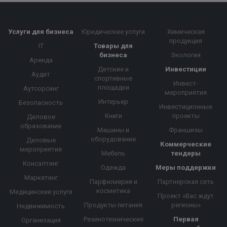
Услуги для бизнеса
Юридические услуги
Химическая
продукция
IT
Товары для
бизнеса
Экология
Аренда
Детские и
Инвестиции
Аудит
спортивные
Инвест-
площадки
Аутсорсинг
мероприятия
Интерьер
Безопасность
Инвестиционные
Книги
проекты
Деловое
образование
Машины и
Франшизы
оборудование
Деловые
Коммерческие
мероприятия
Мебель
тендеры
Консалтинг
Одежда
Меры поддержки
Маркетинг
Парфюмерия и
Партнерская сеть
косметика
Медицинские услуги
Проект «Вас ждут
Продукты питания
регионы»
Недвижимость
Резинотехнические
Первая
Организация