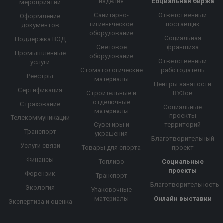
изделия
социальная биржа
мероприятий
Санитарно-
Ответственный
Оформление
гигиеническое
поставщик
документов
оборудование
Социальная
Поддержка ВЭД
Световое
франшиза
Промышленные
оборудование
Ответственный
услуги
Стоматологические
работодатель
Реестры
материалы
Центры занятости
Сертификация
Строительные и
ВУЗов
отделочные
Страхование
Социальные
материалы
проекты
Телекоммуникации
Сувениры и
территорий
Транспорт
украшения
Благотворительный
Услуги связи
Товары для спорта
проект
Финансы
Топливо
Социальные
проекты
Форензик
Транспорт
Благотворительность
Экология
Упаковочные
материалы
Онлайн выставки
Экспертиза и оценка