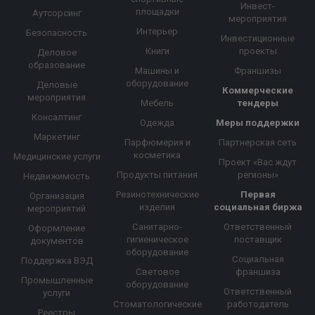
Инвест-
площадки
Аутсорсинг
мероприятия
Интерьер
Безопасность
Инвестиционные
Книги
проекты
Деловое
образование
Машины и
Франшизы
оборудование
Деловые
Коммерческие
мероприятия
Мебель
тендеры
Консалтинг
Одежда
Меры поддержки
Маркетинг
Парфюмерия и
Партнерская сеть
косметика
Медицинские услуги
Проект «Вас ждут
Продукты питания
регионы»
Недвижимость
Резинотехнические
Первая
Организация
изделия
социальная биржа
мероприятий
Санитарно-
Ответственный
Оформление
гигиеническое
поставщик
документов
оборудование
Социальная
Поддержка ВЭД
Световое
франшиза
Промышленные
оборудование
Ответственный
услуги
Стоматологические
работодатель
Реестры