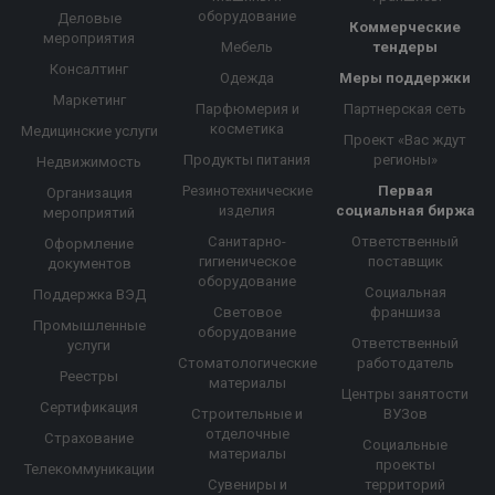
оборудование
Деловые
Коммерческие
мероприятия
Мебель
тендеры
Консалтинг
Одежда
Меры поддержки
Маркетинг
Парфюмерия и
Партнерская сеть
косметика
Медицинские услуги
Проект «Вас ждут
Продукты питания
регионы»
Недвижимость
Резинотехнические
Первая
Организация
изделия
социальная биржа
мероприятий
Санитарно-
Ответственный
Оформление
гигиеническое
поставщик
документов
оборудование
Социальная
Поддержка ВЭД
Световое
франшиза
Промышленные
оборудование
Ответственный
услуги
Стоматологические
работодатель
Реестры
материалы
Центры занятости
Сертификация
Строительные и
ВУЗов
отделочные
Страхование
Социальные
материалы
проекты
Телекоммуникации
Сувениры и
территорий