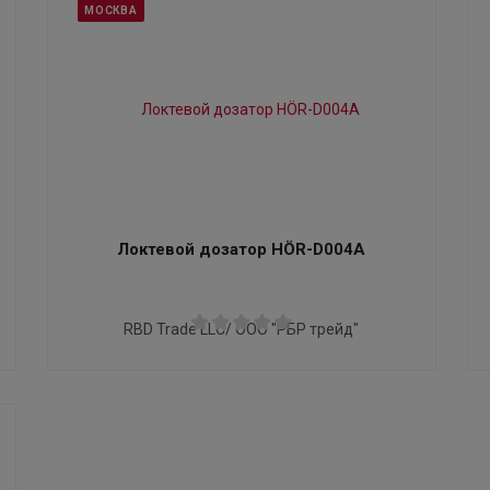
МОСКВА
Локтевой дозатор HÖR-D004A
RBD Trade LLC/ ООО "РБР трейд"