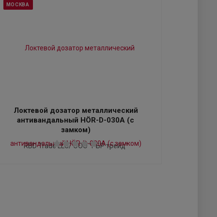
МОСКВА
Локтевой дозатор металлический
антивандальный HÖR-D-030A (с
замком)
RBD Trade LLC/ ООО "РБР трейд"