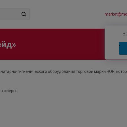
market@mos
В
ейд»
нитарно-гигиенического оборудования торговой марки HÖR, кото
в сферы: