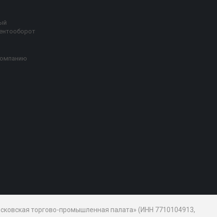
ый
ентооборот
компанию
Московская торгово-промышленная палата» (ИНН 7710104913,