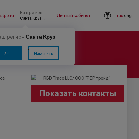
Ваш регион:
tpp.ru
Личный кабинет
rus
eng
Санта Круз
аш регион
Санта Круз
Да
Изменить
рое
Показать контакты