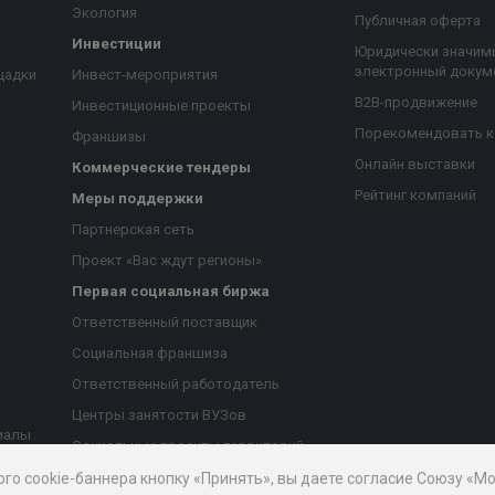
Экология
Публичная оферта
Инвестиции
Юридически значим
электронный докум
щадки
Инвест-мероприятия
B2B-продвижение
Инвестиционные проекты
Порекомендовать 
Франшизы
Онлайн выставки
Коммерческие тендеры
Рейтинг компаний
Меры поддержки
Партнерская сеть
Проект «Вас ждут регионы»
Первая социальная биржа
я
Ответственный поставщик
Социальная франшиза
Ответственный работодатель
Центры занятости ВУЗов
иалы
Социальные проекты территорий
ые
Благотворительный проект
ого cookie-баннера кнопку «Принять», вы даете согласие Союзу «