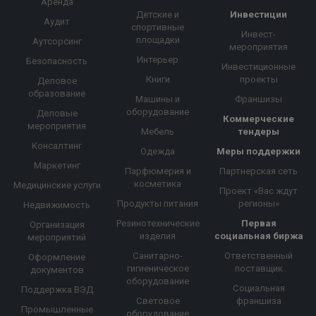
Аренда
Детские и
Инвестиции
Аудит
спортивные
Инвест-
площадки
Аутсорсинг
мероприятия
Интерьер
Безопасность
Инвестиционные
Книги
проекты
Деловое
образование
Машины и
Франшизы
оборудование
Деловые
Коммерческие
мероприятия
Мебель
тендеры
Консалтинг
Одежда
Меры поддержки
Маркетинг
Парфюмерия и
Партнерская сеть
косметика
Медицинские услуги
Проект «Вас ждут
Продукты питания
регионы»
Недвижимость
Резинотехнические
Первая
Организация
изделия
социальная биржа
мероприятий
Санитарно-
Ответственный
Оформление
гигиеническое
поставщик
документов
оборудование
Социальная
Поддержка ВЭД
Световое
франшиза
Промышленные
оборудование