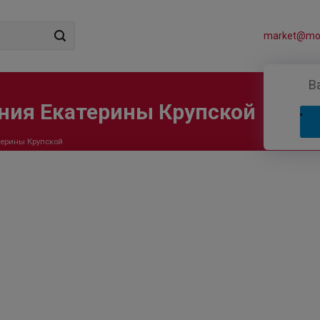
market@mos
В
ния Екатерины Крупской
терины Крупской