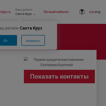
Ваш регион:
tpp.ru
Личный кабинет
rus
eng
Санта Круз
аш регион
Санта Круз
Да
Изменить
Показать контакты