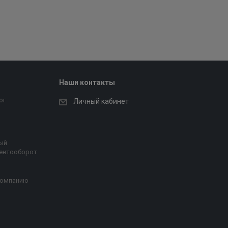
Наши контакты
ог
Личный кабинет
ый
ентооборот
компанию