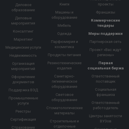
Книги
проекты
Деловое
образование
Машины и
Франшизы
оборудование
Деловые
Коммерческие
мероприятия
Мебель
тендеры
Консалтинг
Одежда
Меры поддержки
Маркетинг
Парфюмерия и
Партнерская сеть
косметика
Медицинские услуги
Проект «Вас ждут
Продукты питания
регионы»
Недвижимость
Резинотехнические
Первая
Организация
изделия
социальная биржа
мероприятий
Санитарно-
Ответственный
Оформление
гигиеническое
поставщик
документов
оборудование
Социальная
Поддержка ВЭД
Световое
франшиза
Промышленные
оборудование
Ответственный
услуги
Стоматологические
работодатель
Реестры
материалы
Центры занятости
Сертификация
Строительные и
ВУЗов
отделочные
Страхование