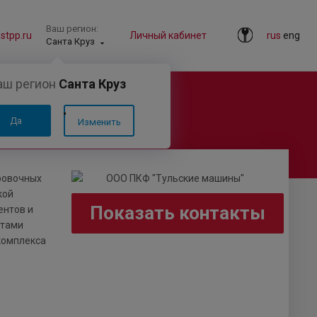
Ваш регион:
tpp.ru
Личный кабинет
rus
eng
Санта Круз
аш регион
Санта Круз
Да
Изменить
ровочных
кой
Показать контакты
ентов и
стами
комплекса