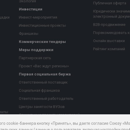
Экология
Публичная оферта
Инвестиции
Юридически значим
электронный докум
щадки
Инвест-мероприятия
B2B-продвижение
Инвестиционные проекты
Порекомендовать 
Франшизы
Онлайн выставки
Коммерческие тендеры
Рейтинг компаний
Меры поддержки
Партнерская сеть
Проект «Вас ждут регионы»
Первая социальная биржа
я
Ответственный поставщик
Социальная франшиза
Ответственный работодатель
Центры занятости ВУЗов
иалы
Социальные проекты территорий
ые
Благотворительный проект
ого cookie-баннера кнопку «Принять», вы даете согласие Союзу «
тельских данных (данные о пользователе, включая настройки проф