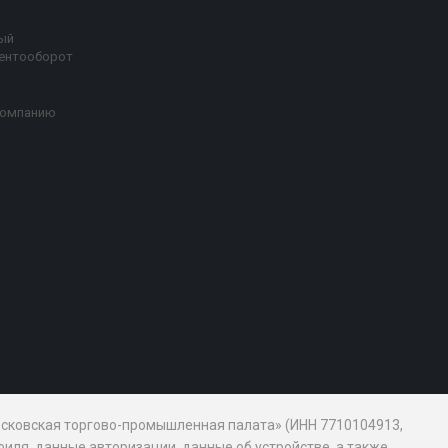
ый
ентооборот
компанию
Московская торгово-промышленная палата» (ИНН 7710104913,
иля, данные авторизации, данные об устройстве, а также