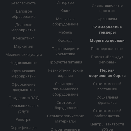
Интерьер
Безопасность
Инвестиционные
Книги
проекты
Деловое
образование
Машины и
Франшизы
оборудование
Деловые
Коммерческие
мероприятия
Мебель
тендеры
Консалтинг
Одежда
Меры поддержки
Маркетинг
Парфюмерия и
Партнерская сеть
косметика
Медицинские услуги
Проект «Вас ждут
Продукты питания
регионы»
Недвижимость
Резинотехнические
Первая
Организация
изделия
социальная биржа
мероприятий
Санитарно-
Ответственный
Оформление
гигиеническое
поставщик
документов
оборудование
Социальная
Поддержка ВЭД
Световое
франшиза
Промышленные
оборудование
Ответственный
услуги
Стоматологические
работодатель
Реестры
материалы
Центры занятости
Сертификация
Строительные и
ВУЗов