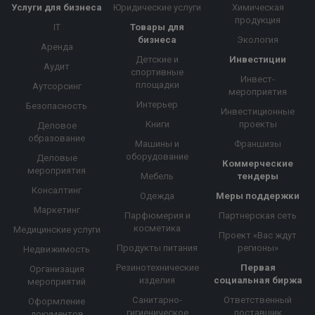
Услуги для бизнеса
Юридические услуги
Химическая
продукция
IT
Товары для
бизнеса
Экология
Аренда
Детские и
Инвестиции
Аудит
спортивные
Инвест-
площадки
Аутсорсинг
мероприятия
Интерьер
Безопасность
Инвестиционные
Книги
проекты
Деловое
образование
Машины и
Франшизы
оборудование
Деловые
Коммерческие
мероприятия
Мебель
тендеры
Консалтинг
Одежда
Меры поддержки
Маркетинг
Парфюмерия и
Партнерская сеть
косметика
Медицинские услуги
Проект «Вас ждут
Продукты питания
регионы»
Недвижимость
Резинотехнические
Первая
Организация
изделия
социальная биржа
мероприятий
Санитарно-
Ответственный
Оформление
гигиеническое
поставщик
документов