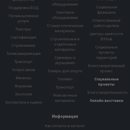
оборудование
Социальная
Поддержка ВЭД
Световое
франшиза
Промышленные
оборудование
Ответственный
услуги
Стоматологические
работодатель
Реестры
материалы
Центры занятости
Сертификация
Строительные и
ВУЗов
отделочные
Страхование
Социальные
материалы
проекты
Телекоммуникации
Сувениры и
территорий
Транспорт
украшения
Благотворительный
Услуги связи
Товары для спорта
проект
Финансы
Топливо
Социальные
проекты
Форензик
Транспорт
Благотворительность
Экология
Упаковочные
материалы
Онлайн выставки
Экспертиза и оценка
Информация
Как попасть в каталог