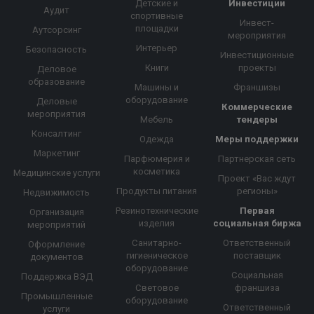
Детские и
Инвестиции
Аудит
спортивные
Инвест-
площадки
Аутсорсинг
мероприятия
Интерьер
Безопасность
Инвестиционные
Книги
проекты
Деловое
образование
Машины и
Франшизы
оборудование
Деловые
Коммерческие
мероприятия
Мебель
тендеры
Консалтинг
Одежда
Меры поддержки
Маркетинг
Парфюмерия и
Партнерская сеть
косметика
Медицинские услуги
Проект «Вас ждут
Продукты питания
регионы»
Недвижимость
Резинотехнические
Первая
Организация
изделия
социальная биржа
мероприятий
Санитарно-
Ответственный
Оформление
гигиеническое
поставщик
документов
оборудование
Социальная
Поддержка ВЭД
Световое
франшиза
Промышленные
оборудование
Ответственный
услуги