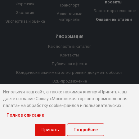
проекты
Форензик
Транспорт
Благотворительность
Экология
Упаковочные
материалы
Онлайн выставки
Экспертиза и оценка
Информация
Как попасть в каталог
Контакты
Публичная оферта
Юридически значимый электронный документооборот
B2B-продвижение
Порекомендовать компанию
Используя наш сайт, а также нажимая кнопку «Принять», вы
даете согласие Союзу «Московская торгово-промышленная
Онлайн выставки
палата» на обработку cookie-файлов и пользовательских
Рейтинг компаний
данных...
Полное описание
© 2026 Все права защищены.
Правовые документы
Принять
Подробнее