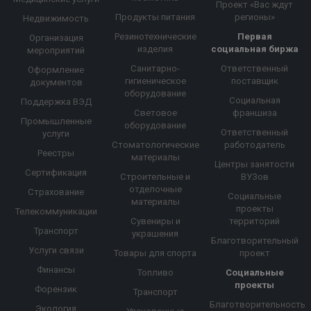
Проект «Вас ждут
Продукты питания
регионы»
Недвижимость
Резинотехнические
Первая
Организация
изделия
социальная биржа
мероприятий
Санитарно-
Ответственный
Оформление
гигиеническое
поставщик
документов
оборудование
Социальная
Поддержка ВЭД
Световое
франшиза
Промышленные
оборудование
Ответственный
услуги
Стоматологические
работодатель
Реестры
материалы
Центры занятости
Сертификация
Строительные и
ВУЗов
отделочные
Страхование
Социальные
материалы
проекты
Телекоммуникации
Сувениры и
территорий
Транспорт
украшения
Благотворительный
Услуги связи
Товары для спорта
проект
Финансы
Топливо
Социальные
проекты
Форензик
Транспорт
Благотворительность
Экология