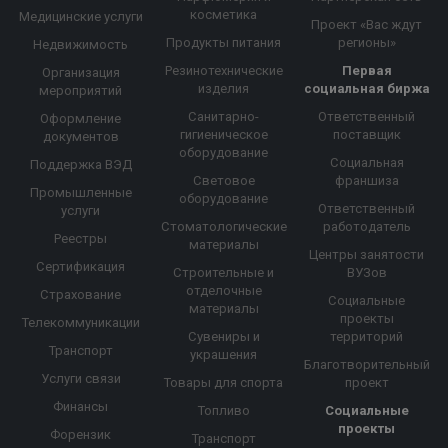
косметика
Медицинские услуги
Проект «Вас ждут
Продукты питания
регионы»
Недвижимость
Резинотехнические
Первая
Организация
изделия
социальная биржа
мероприятий
Санитарно-
Ответственный
Оформление
гигиеническое
поставщик
документов
оборудование
Социальная
Поддержка ВЭД
Световое
франшиза
Промышленные
оборудование
Ответственный
услуги
Стоматологические
работодатель
Реестры
материалы
Центры занятости
Сертификация
Строительные и
ВУЗов
отделочные
Страхование
Социальные
материалы
проекты
Телекоммуникации
Сувениры и
территорий
Транспорт
украшения
Благотворительный
Услуги связи
Товары для спорта
проект
Финансы
Топливо
Социальные
проекты
Форензик
Транспорт