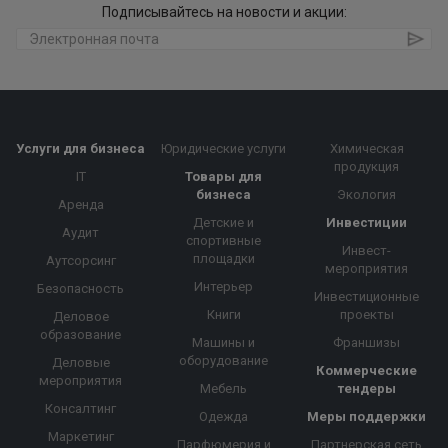
Подписывайтесь на новости и акции:
Услуги для бизнеса
Юридические услуги
Химическая
продукция
IT
Товары для
бизнеса
Экология
Аренда
Детские и
Инвестиции
Аудит
спортивные
Инвест-
площадки
Аутсорсинг
мероприятия
Интерьер
Безопасность
Инвестиционные
Книги
проекты
Деловое
образование
Машины и
Франшизы
оборудование
Деловые
Коммерческие
мероприятия
Мебель
тендеры
Консалтинг
Одежда
Меры поддержки
Маркетинг
Парфюмерия и
Партнерская сеть