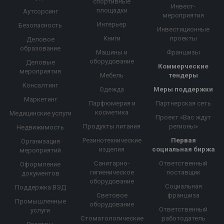
спортивные
Инвест-
площадки
Аутсорсинг
мероприятия
Интерьер
Безопасность
Инвестиционные
Книги
проекты
Деловое
образование
Машины и
Франшизы
оборудование
Деловые
Коммерческие
мероприятия
Мебель
тендеры
Консалтинг
Одежда
Меры поддержки
Маркетинг
Парфюмерия и
Партнерская сеть
косметика
Медицинские услуги
Проект «Вас ждут
Продукты питания
регионы»
Недвижимость
Резинотехнические
Первая
Организация
изделия
социальная биржа
мероприятий
Санитарно-
Ответственный
Оформление
гигиеническое
поставщик
документов
оборудование
Социальная
Поддержка ВЭД
Световое
франшиза
Промышленные
оборудование
Ответственный
услуги
Стоматологические
работодатель