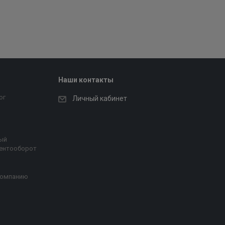
Наши контакты
ог
Личный кабинет
ый
ентооборот
компанию