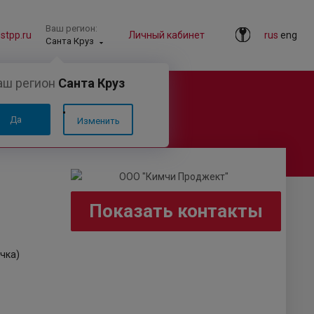
Ваш регион:
tpp.ru
Личный кабинет
rus
eng
Санта Круз
аш регион
Санта Круз
Да
Изменить
Показать контакты
чка)