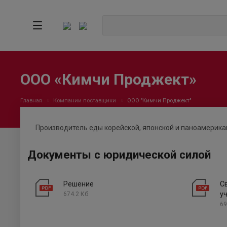
ООО «Кимчи Проджект»
Главная
Компании поставщики
ООО "Кимчи Проджект"
Производитель еды корейской, японской и паноамерикан
Документы с юридической силой
Решение
С
у
674.2 Кб
69