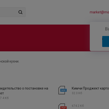
market@mos
В
ской кухни.
видетельство о постановке на
Кимчи Проджект карто
чет
32.3 Кб
7.4 Кб
674.2 Кб