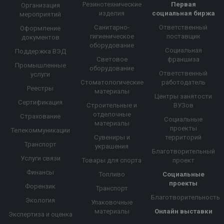
Резинотехнические
Первая
Организация
изделия
социальная биржа
мероприятий
Санитарно-
Ответственный
Оформление
гигиеническое
поставщик
документов
оборудование
Социальная
Поддержка ВЭД
Световое
франшиза
Промышленные
оборудование
Ответственный
услуги
Стоматологические
работодатель
Реестры
материалы
Центры занятости
Сертификация
Строительные и
ВУЗов
отделочные
Страхование
Социальные
материалы
проекты
Телекоммуникации
Сувениры и
территорий
Транспорт
украшения
Благотворительный
Услуги связи
Товары для спорта
проект
Финансы
Топливо
Социальные
проекты
Форензик
Транспорт
Благотворительность
Экология
Упаковочные
материалы
Онлайн выставки
Экспертиза и оценка