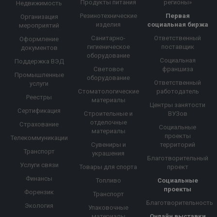
Продукты питания
регионы»
Недвижимость
Резинотехнические
Первая
Организация
изделия
социальная биржа
мероприятий
Санитарно-
Ответственный
Оформление
гигиеническое
поставщик
документов
оборудование
Социальная
Поддержка ВЭД
Световое
франшиза
Промышленные
оборудование
Ответственный
услуги
Стоматологические
работодатель
Реестры
материалы
Центры занятости
Сертификация
Строительные и
ВУЗов
отделочные
Страхование
Социальные
материалы
проекты
Телекоммуникации
Сувениры и
территорий
Транспорт
украшения
Благотворительный
Услуги связи
Товары для спорта
проект
Финансы
Топливо
Социальные
проекты
Форензик
Транспорт
Благотворительность
Экология
Упаковочные
материалы
Онлайн выставки