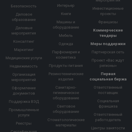
мероприятия
Интерьер
Безопасность
Инвестиционные
Книги
проекты
Деловое
образование
Машины и
Франшизы
оборудование
Деловые
Коммерческие
мероприятия
Мебель
тендеры
Консалтинг
Одежда
Меры поддержки
Маркетинг
Парфюмерия и
Партнерская сеть
косметика
Медицинские услуги
Проект «Вас ждут
Продукты питания
регионы»
Недвижимость
Резинотехнические
Первая
Организация
изделия
социальная биржа
мероприятий
Санитарно-
Ответственный
Оформление
гигиеническое
поставщик
документов
оборудование
Социальная
Поддержка ВЭД
Световое
франшиза
Промышленные
оборудование
Ответственный
услуги
Стоматологические
работодатель
Реестры
материалы
Центры занятости
Сертификация