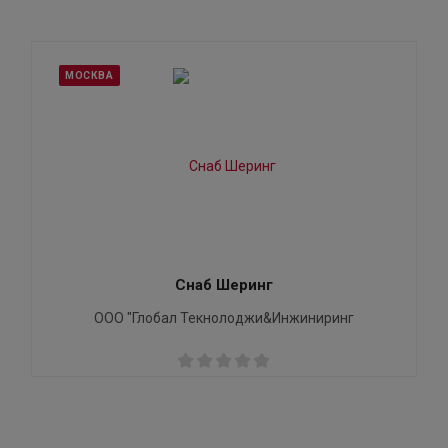
МОСКВА
Снаб Шеринг
ООО "Глобал Текнолоджи&Инжиниринг