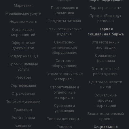
Маркетинг
Парфюмерия и
Партнерская сеть
косметика
Медицинские услуги
Проект «Вас ждут
Продукты питания
регионы»
Недвижимость
Резинотехнические
Первая
Организация
изделия
социальная биржа
мероприятий
Санитарно-
Ответственный
Оформление
гигиеническое
поставщик
документов
оборудование
Социальная
Поддержка ВЭД
Световое
франшиза
Промышленные
оборудование
Ответственный
услуги
Стоматологические
работодатель
Реестры
материалы
Центры занятости
Сертификация
Строительные и
ВУЗов
отделочные
Страхование
Социальные
материалы
проекты
Телекоммуникации
Сувениры и
территорий
Транспорт
украшения
Благотворительный
Услуги связи
Товары для спорта
проект
Финансы
Топливо
Социальные