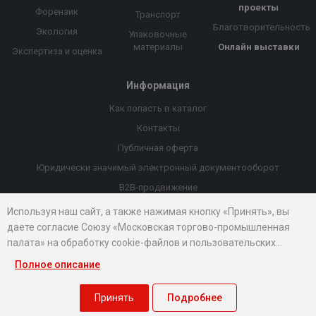
проекты
Форензик
Транспорт
Благотворительность
Экология
Упаковочные
материалы
Онлайн выставки
Экспертиза и оценка
Информация
Как попасть в каталог
Контакты
Публичная оферта
Юридически значимый электронный документооборот
B2B-продвижение
Порекомендовать компанию
Используя наш сайт, а также нажимая кнопку «Принять», вы
даете согласие Союзу «Московская торгово-промышленная
Онлайн выставки
палата» на обработку cookie-файлов и пользовательских
Рейтинг компаний
данных...
Полное описание
© 2026 Все права защищены.
Правовые документы
Принять
Подробнее