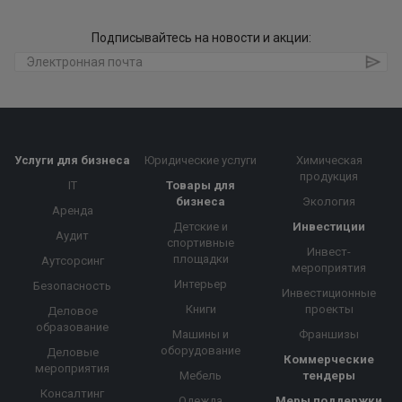
Подписывайтесь на новости и акции:
Услуги для бизнеса
Юридические услуги
Химическая
продукция
IT
Товары для
бизнеса
Экология
Аренда
Детские и
Инвестиции
Аудит
спортивные
Инвест-
площадки
Аутсорсинг
мероприятия
Интерьер
Безопасность
Инвестиционные
Книги
проекты
Деловое
образование
Машины и
Франшизы
оборудование
Деловые
Коммерческие
мероприятия
Мебель
тендеры
Консалтинг
Одежда
Меры поддержки