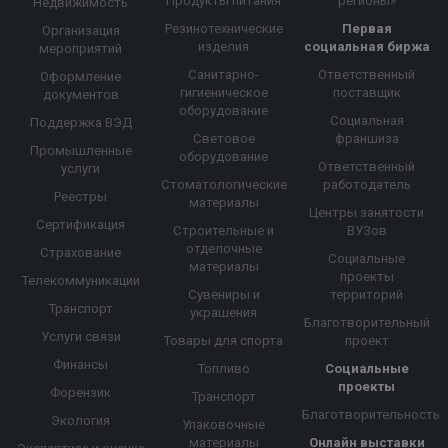
Продукты питания
регионы»
Недвижимость
Резинотехнические
Первая
Организация
изделия
социальная биржа
мероприятий
Санитарно-
Ответственный
Оформление
гигиеническое
поставщик
документов
оборудование
Социальная
Поддержка ВЭД
Световое
франшиза
Промышленные
оборудование
Ответственный
услуги
Стоматологические
работодатель
Реестры
материалы
Центры занятости
Сертификация
Строительные и
ВУЗов
отделочные
Страхование
Социальные
материалы
проекты
Телекоммуникации
Сувениры и
территорий
Транспорт
украшения
Благотворительный
Услуги связи
Товары для спорта
проект
Финансы
Топливо
Социальные
проекты
Форензик
Транспорт
Благотворительность
Экология
Упаковочные
материалы
Онлайн выставки