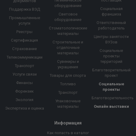
гигиеническое
поставщик
документов
оборудование
Социальная
Поддержка ВЭД
Световое
франшиза
Промышленные
оборудование
Ответственный
услуги
Стоматологические
работодатель
Реестры
материалы
Центры занятости
Сертификация
Строительные и
ВУЗов
отделочные
Страхование
Социальные
материалы
проекты
Телекоммуникации
Сувениры и
территорий
Транспорт
украшения
Благотворительный
Услуги связи
Товары для спорта
проект
Финансы
Топливо
Социальные
проекты
Форензик
Транспорт
Благотворительность
Экология
Упаковочные
материалы
Онлайн выставки
Экспертиза и оценка
Информация
Как попасть в каталог