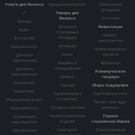
Услуги для бизнеса
Юридические услуги
Химическая
продукция
IT
Товары для
бизнеса
Экология
Аренда
Детские и
Инвестиции
Аудит
спортивные
Инвест-
площадки
Аутсорсинг
мероприятия
Интерьер
Безопасность
Инвестиционные
Книги
проекты
Деловое
образование
Машины и
Франшизы
оборудование
Деловые
Коммерческие
мероприятия
Мебель
тендеры
Консалтинг
Одежда
Меры поддержки
Маркетинг
Парфюмерия и
Партнерская сеть
косметика
Медицинские услуги
Проект «Вас ждут
Продукты питания
регионы»
Недвижимость
Резинотехнические
Первая
Организация
изделия
социальная биржа
мероприятий
Санитарно-
Ответственный
Оформление