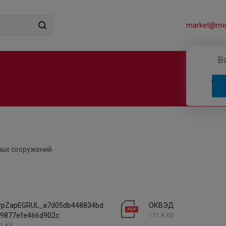
market@mos
В
ных сооружений
ypZapEGRUL_a7d05db448834bd
ОКВЭД
b9877efe466d902c
131.8 Кб
1 Кб