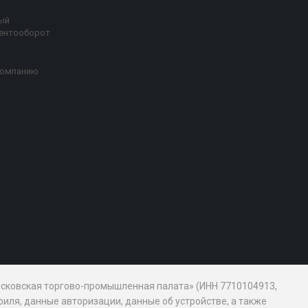
ый
ентооборот
компанию
Московская торгово-промышленная палата» (ИНН 7710104913,
иля, данные авторизации, данные об устройстве, а также