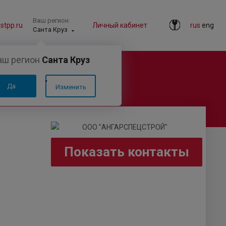
Ваш регион:
tpp.ru
Личный кабинет
rus
eng
Санта Круз
аш регион
Санта Круз
Да
Изменить
Показать контакты