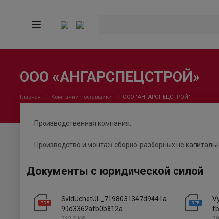
ООО «АНГАРСПЕЦСТРОЙ»
Главная
Компании поставщики
ООО "АНГАРСПЕЦСТРОЙ"
Производственная компания:
Производство и монтаж сборно-разборных не капиталь
Документы с юридической силой
SvidUchetUL_7198031347d9441a
V
90d3362afb0b812a
f
222.2 Кб
29