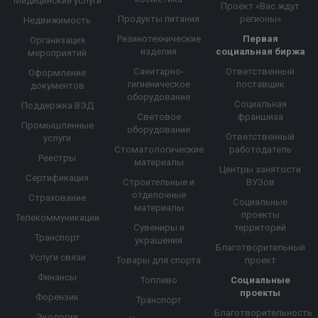
Медицинские услуги
Проект «Вас ждут
Продукты питания
регионы»
Недвижимость
Резинотехнические
Первая
Организация
изделия
социальная биржа
мероприятий
Санитарно-
Ответственный
Оформление
гигиеническое
поставщик
документов
оборудование
Социальная
Поддержка ВЭД
Световое
франшиза
Промышленные
оборудование
Ответственный
услуги
Стоматологические
работодатель
Реестры
материалы
Центры занятости
Сертификация
Строительные и
ВУЗов
отделочные
Страхование
Социальные
материалы
проекты
Телекоммуникации
Сувениры и
территорий
Транспорт
украшения
Благотворительный
Услуги связи
Товары для спорта
проект
Финансы
Топливо
Социальные
проекты
Форензик
Транспорт
Благотворительность
Экология