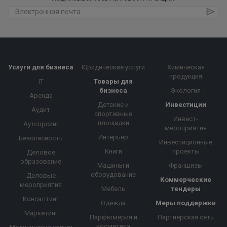
Услуги для бизнеса
Юридические услуги
Химическая
продукция
IT
Товары для
бизнеса
Экология
Аренда
Детские и
Инвестиции
Аудит
спортивные
Инвест-
площадки
Аутсорсинг
мероприятия
Интерьер
Безопасность
Инвестиционные
Книги
проекты
Деловое
образование
Машины и
Франшизы
оборудование
Деловые
Коммерческие
мероприятия
Мебель
тендеры
Консалтинг
Одежда
Меры поддержки
Маркетинг
Парфюмерия и
Партнерская сеть
косметика