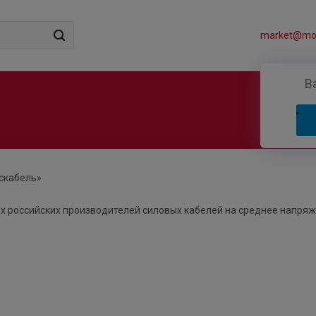
market@mos
В
скабель»
х российских производителей силовых кабелей на среднее напряж