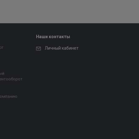
Наши контакты
ог
Личный кабинет
ый
ентооборот
компанию