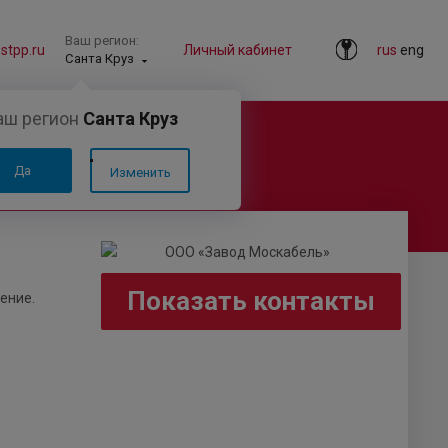
Ваш регион:
tpp.ru
Личный кабинет
rus
eng
Санта Круз
аш регион
Санта Круз
Да
Изменить
Показать контакты
ение.