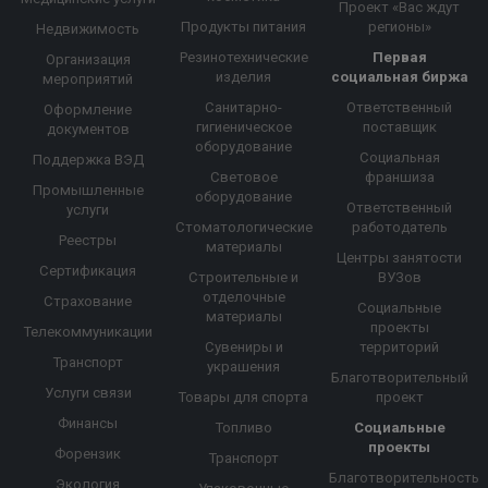
Проект «Вас ждут
Продукты питания
регионы»
Недвижимость
Резинотехнические
Первая
Организация
изделия
социальная биржа
мероприятий
Санитарно-
Ответственный
Оформление
гигиеническое
поставщик
документов
оборудование
Социальная
Поддержка ВЭД
Световое
франшиза
Промышленные
оборудование
Ответственный
услуги
Стоматологические
работодатель
Реестры
материалы
Центры занятости
Сертификация
Строительные и
ВУЗов
отделочные
Страхование
Социальные
материалы
проекты
Телекоммуникации
Сувениры и
территорий
Транспорт
украшения
Благотворительный
Услуги связи
Товары для спорта
проект
Финансы
Топливо
Социальные
проекты
Форензик
Транспорт
Благотворительность
Экология