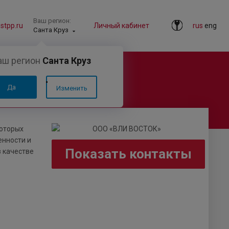
Ваш регион:
tpp.ru
Личный кабинет
rus
eng
Санта Круз
аш регион
Санта Круз
Да
Изменить
которых
енности и
Показать контакты
в качестве