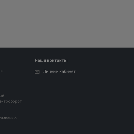
Наши контакты
ог
Личный кабинет
ый
ентооборот
компанию