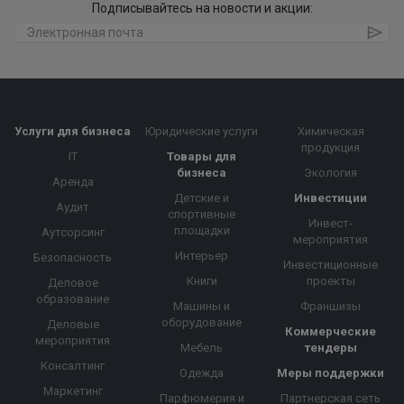
Подписывайтесь на новости и акции:
Услуги для бизнеса
Юридические услуги
Химическая
продукция
IT
Товары для
бизнеса
Экология
Аренда
Детские и
Инвестиции
Аудит
спортивные
Инвест-
площадки
Аутсорсинг
мероприятия
Интерьер
Безопасность
Инвестиционные
Книги
проекты
Деловое
образование
Машины и
Франшизы
оборудование
Деловые
Коммерческие
мероприятия
Мебель
тендеры
Консалтинг
Одежда
Меры поддержки
Маркетинг
Парфюмерия и
Партнерская сеть