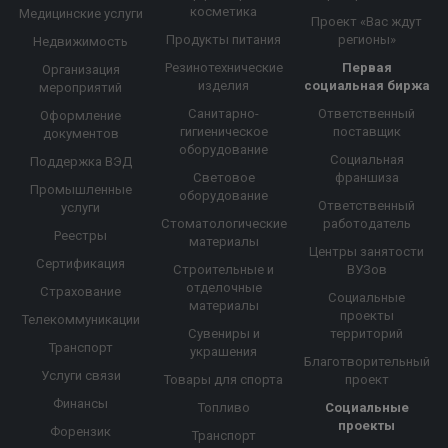
косметика
Медицинские услуги
Проект «Вас ждут
Продукты питания
регионы»
Недвижимость
Резинотехнические
Первая
Организация
изделия
социальная биржа
мероприятий
Санитарно-
Ответственный
Оформление
гигиеническое
поставщик
документов
оборудование
Социальная
Поддержка ВЭД
Световое
франшиза
Промышленные
оборудование
Ответственный
услуги
Стоматологические
работодатель
Реестры
материалы
Центры занятости
Сертификация
Строительные и
ВУЗов
отделочные
Страхование
Социальные
материалы
проекты
Телекоммуникации
Сувениры и
территорий
Транспорт
украшения
Благотворительный
Услуги связи
Товары для спорта
проект
Финансы
Топливо
Социальные
проекты
Форензик
Транспорт