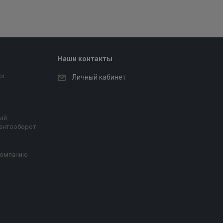
Наши контакты
ог
Личный кабинет
ый
ентооборот
компанию