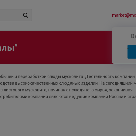
market@mos
В
алы"
обычей и переработкой слюды мусковита. Деятельность компании
зводства высококачественных слюдяных изделий. На сегодняшний 
з листового мусковита, начиная от слюдяного сырья, заканчивая
отребителями компаний являются ведущие компании России и стра