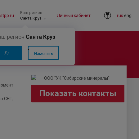
Ваш регион:
tpp.ru
Личный кабинет
rus
eng
Санта Круз
аш регион
Санта Круз
Да
Изменить
момент
Показать контакты
н СНГ,