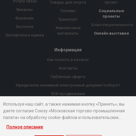
Услуги связи
Товары для спорта
проект
Финансы
Топливо
Социальные
проекты
Форензик
Транспорт
Благотворительность
Экология
Упаковочные
материалы
Онлайн выставки
Экспертиза и оценка
Информация
Как попасть в каталог
Контакты
Публичная оферта
Юридически значимый электронный документооборот
B2B-продвижение
Порекомендовать компанию
Используя наш сайт, а также нажимая кнопку «Принять», вы
даете согласие Союзу «Московская торгово-промышленная
Онлайн выставки
палата» на обработку cookie-файлов и пользовательских
Рейтинг компаний
данных...
Полное описание