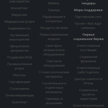
мероприятия
Мебель
тендеры
Консалтинг
Одежда
Меры поддержки
Маркетинг
Парфюмерия и
Партнерская сеть
косметика
Медицинские услуги
Проект «Вас ждут
Продукты питания
регионы»
Недвижимость
Резинотехнические
Первая
Организация
изделия
социальная биржа
мероприятий
Санитарно-
Ответственный
Оформление
гигиеническое
поставщик
документов
оборудование
Социальная
Поддержка ВЭД
Световое
франшиза
Промышленные
оборудование
Ответственный
услуги
Стоматологические
работодатель
Реестры
материалы
Центры занятости
Сертификация
Строительные и
ВУЗов
отделочные
Страхование
Социальные
материалы
проекты
Телекоммуникации
Сувениры и
территорий
Транспорт
украшения
Благотворительный