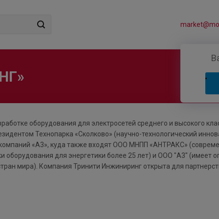
market@mos
В
НГ»
работке оборудования для электросетей среднего и высокого кла
езидентом Технопарка «Сколково» (научно-технологический инно
у компаний «А3», куда также входят ООО МНПП «АНТРАКС» (соврем
 оборудования для энергетики более 25 лет) и ООО "А3" (имеет о
стран мира). Компания Тринити Инжиниринг открыта для партнерст