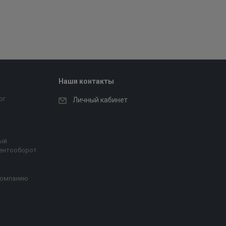
Наши контакты
ог
Личный кабинет
ый
ентооборот
компанию