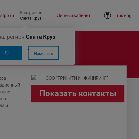
Ваш регион:
tpp.ru
Личный кабинет
rus
eng
Санта Круз
аш регион
Санта Круз
Да
Изменить
сса
вационный
Показать контакты
енное
пыт
ва и