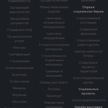
Продукты питания
регионы»
Недвижимость
Резинотехнические
Первая
Организация
изделия
социальная биржа
мероприятий
Санитарно-
Ответственный
Оформление
гигиеническое
поставщик
документов
оборудование
Социальная
Поддержка ВЭД
Световое
франшиза
Промышленные
оборудование
Ответственный
услуги
Стоматологические
работодатель
Реестры
материалы
Центры занятости
Сертификация
Строительные и
ВУЗов
отделочные
Страхование
Социальные
материалы
проекты
Телекоммуникации
Сувениры и
территорий
Транспорт
украшения
Благотворительный
Услуги связи
Товары для спорта
проект
Финансы
Топливо
Социальные
проекты
Форензик
Транспорт
Благотворительность
Экология
Упаковочные
материалы
Онлайн выставки