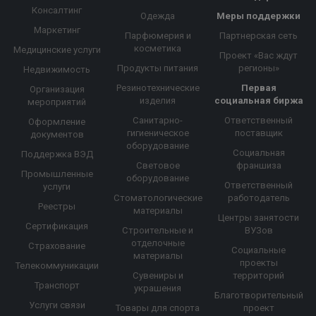
Консалтинг
Одежда
Меры поддержки
Маркетинг
Парфюмерия и
Партнерская сеть
косметика
Медицинские услуги
Проект «Вас ждут
Продукты питания
регионы»
Недвижимость
Резинотехнические
Первая
Организация
изделия
социальная биржа
мероприятий
Санитарно-
Ответственный
Оформление
гигиеническое
поставщик
документов
оборудование
Социальная
Поддержка ВЭД
Световое
франшиза
Промышленные
оборудование
Ответственный
услуги
Стоматологические
работодатель
Реестры
материалы
Центры занятости
Сертификация
Строительные и
ВУЗов
отделочные
Страхование
Социальные
материалы
проекты
Телекоммуникации
Сувениры и
территорий
Транспорт
украшения
Благотворительный
Услуги связи
Товары для спорта
проект