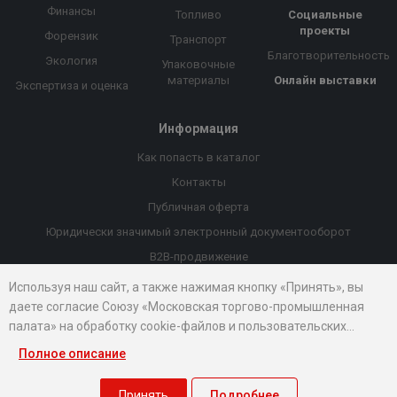
Финансы
Топливо
Социальные
проекты
Форензик
Транспорт
Благотворительность
Экология
Упаковочные
материалы
Онлайн выставки
Экспертиза и оценка
Информация
Как попасть в каталог
Контакты
Публичная оферта
Юридически значимый электронный документооборот
B2B-продвижение
Порекомендовать компанию
Используя наш сайт, а также нажимая кнопку «Принять», вы
даете согласие Союзу «Московская торгово-промышленная
Онлайн выставки
палата» на обработку cookie-файлов и пользовательских
Рейтинг компаний
данных...
Полное описание
© 2026 Все права защищены.
Правовые документы
Принять
Подробнее