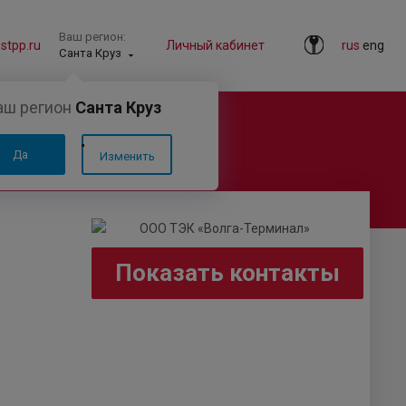
Ваш регион:
tpp.ru
Личный кабинет
rus
eng
Санта Круз
аш регион
Санта Круз
Да
Изменить
Показать контакты