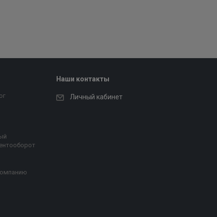
Наши контакты
ог
Личный кабинет
ый
ентооборот
компанию