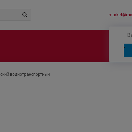
market@mos
В
нский воднотранспортный