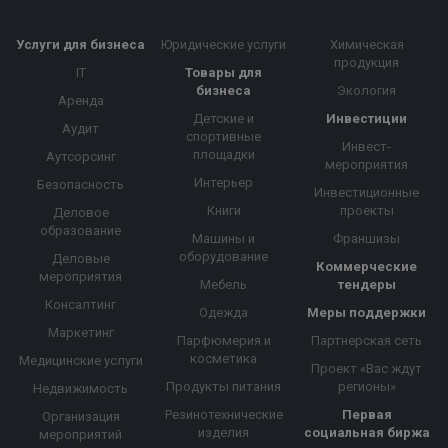
Услуги для бизнеса
Юридические услуги
Химическая
продукция
IT
Товары для
бизнеса
Экология
Аренда
Детские и
Инвестиции
Аудит
спортивные
Инвест-
площадки
Аутсорсинг
мероприятия
Интерьер
Безопасность
Инвестиционные
Книги
проекты
Деловое
образование
Машины и
Франшизы
оборудование
Деловые
Коммерческие
мероприятия
Мебель
тендеры
Консалтинг
Одежда
Меры поддержки
Маркетинг
Парфюмерия и
Партнерская сеть
косметика
Медицинские услуги
Проект «Вас ждут
Продукты питания
регионы»
Недвижимость
Резинотехнические
Первая
Организация
изделия
социальная биржа
мероприятий