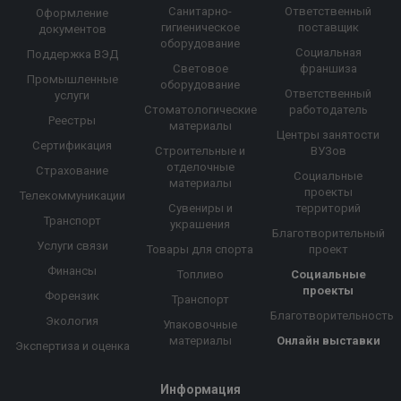
Санитарно-
Ответственный
Оформление
гигиеническое
поставщик
документов
оборудование
Социальная
Поддержка ВЭД
Световое
франшиза
Промышленные
оборудование
Ответственный
услуги
Стоматологические
работодатель
Реестры
материалы
Центры занятости
Сертификация
Строительные и
ВУЗов
отделочные
Страхование
Социальные
материалы
проекты
Телекоммуникации
Сувениры и
территорий
Транспорт
украшения
Благотворительный
Услуги связи
Товары для спорта
проект
Финансы
Топливо
Социальные
проекты
Форензик
Транспорт
Благотворительность
Экология
Упаковочные
материалы
Онлайн выставки
Экспертиза и оценка
Информация