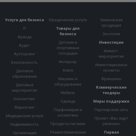
Услуги для бизнеса
Юридические услуги
Химическая
продукция
IT
Товары для
бизнеса
Экология
Аренда
Детские и
Инвестиции
Аудит
спортивные
Инвест-
площадки
Аутсорсинг
мероприятия
Интерьер
Безопасность
Инвестиционные
Книги
проекты
Деловое
образование
Машины и
Франшизы
оборудование
Деловые
Коммерческие
мероприятия
Мебель
тендеры
Консалтинг
Одежда
Меры поддержки
Маркетинг
Парфюмерия и
Партнерская сеть
косметика
Медицинские услуги
Проект «Вас ждут
Продукты питания
регионы»
Недвижимость
Резинотехнические
Первая
Организация