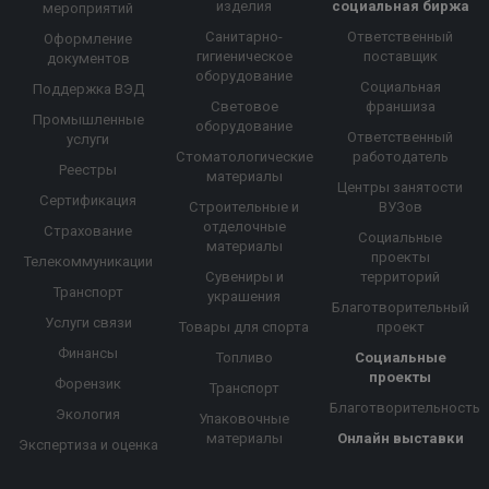
изделия
социальная биржа
мероприятий
Санитарно-
Ответственный
Оформление
гигиеническое
поставщик
документов
оборудование
Социальная
Поддержка ВЭД
Световое
франшиза
Промышленные
оборудование
Ответственный
услуги
Стоматологические
работодатель
Реестры
материалы
Центры занятости
Сертификация
Строительные и
ВУЗов
отделочные
Страхование
Социальные
материалы
проекты
Телекоммуникации
Сувениры и
территорий
Транспорт
украшения
Благотворительный
Услуги связи
Товары для спорта
проект
Финансы
Топливо
Социальные
проекты
Форензик
Транспорт
Благотворительность
Экология
Упаковочные
материалы
Онлайн выставки
Экспертиза и оценка