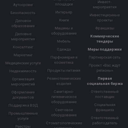
Инвест-
площадки
Аутсорсинг
мероприятия
Интерьер
Безопасность
Инвестиционные
Книги
проекты
Деловое
образование
Машины и
Франшизы
оборудование
Деловые
Коммерческие
мероприятия
Мебель
тендеры
Консалтинг
Одежда
Меры поддержки
Маркетинг
Парфюмерия и
Партнерская сеть
косметика
Медицинские услуги
Проект «Вас ждут
Продукты питания
регионы»
Недвижимость
Резинотехнические
Первая
Организация
изделия
социальная биржа
мероприятий
Санитарно-
Ответственный
Оформление
гигиеническое
поставщик
документов
оборудование
Социальная
Поддержка ВЭД
Световое
франшиза
Промышленные
оборудование
Ответственный
услуги
Стоматологические
работодатель
Реестры