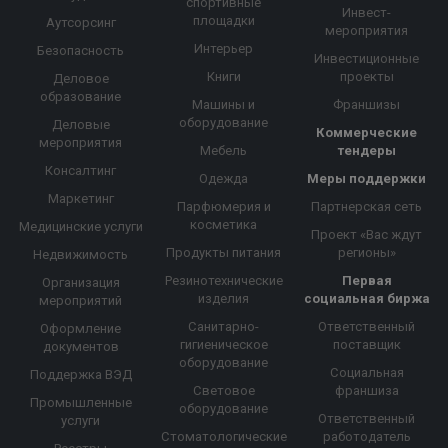
спортивные
Инвест-
площадки
Аутсорсинг
мероприятия
Интерьер
Безопасность
Инвестиционные
Книги
проекты
Деловое
образование
Машины и
Франшизы
оборудование
Деловые
Коммерческие
мероприятия
Мебель
тендеры
Консалтинг
Одежда
Меры поддержки
Маркетинг
Парфюмерия и
Партнерская сеть
косметика
Медицинские услуги
Проект «Вас ждут
Продукты питания
регионы»
Недвижимость
Резинотехнические
Первая
Организация
изделия
социальная биржа
мероприятий
Санитарно-
Ответственный
Оформление
гигиеническое
поставщик
документов
оборудование
Социальная
Поддержка ВЭД
Световое
франшиза
Промышленные
оборудование
Ответственный
услуги
Стоматологические
работодатель