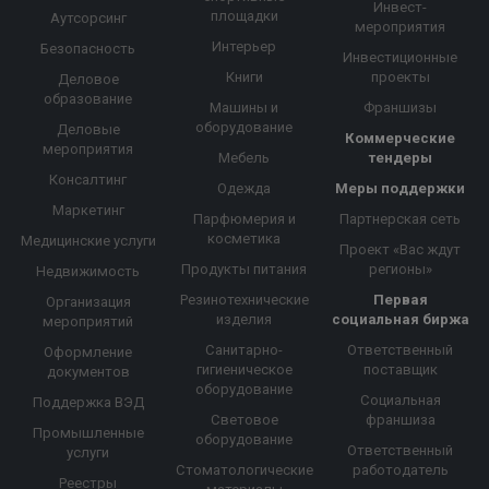
Инвест-
площадки
Аутсорсинг
мероприятия
Интерьер
Безопасность
Инвестиционные
Книги
проекты
Деловое
образование
Машины и
Франшизы
оборудование
Деловые
Коммерческие
мероприятия
Мебель
тендеры
Консалтинг
Одежда
Меры поддержки
Маркетинг
Парфюмерия и
Партнерская сеть
косметика
Медицинские услуги
Проект «Вас ждут
Продукты питания
регионы»
Недвижимость
Резинотехнические
Первая
Организация
изделия
социальная биржа
мероприятий
Санитарно-
Ответственный
Оформление
гигиеническое
поставщик
документов
оборудование
Социальная
Поддержка ВЭД
Световое
франшиза
Промышленные
оборудование
Ответственный
услуги
Стоматологические
работодатель
Реестры