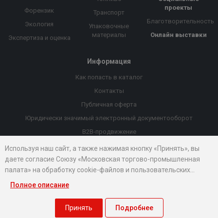
проекты
Форензик
Транспорт
Благотворительность
Экология
Упаковочные
материалы
Онлайн выставки
Экспертиза и оценка
Информация
Как попасть в каталог
Контакты
Публичная оферта
Юридически значимый электронный документооборот
B2B-продвижение
Порекомендовать компанию
Используя наш сайт, а также нажимая кнопку «Принять», вы
даете согласие Союзу «Московская торгово-промышленная
Онлайн выставки
палата» на обработку cookie-файлов и пользовательских
Рейтинг компаний
данных...
Полное описание
© 2026 Все права защищены.
Правовые документы
Принять
Подробнее