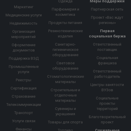
Одежда
Меры поддержки
Маркетинг
Парфюмерия и
Партнерская сеть
косметика
Медицинские услуги
Проект «Вас ждут
Продукты питания
регионы»
Недвижимость
Резинотехнические
Первая
Организация
изделия
социальная биржа
мероприятий
Санитарно-
Ответственный
Оформление
гигиеническое
поставщик
документов
оборудование
Социальная
Поддержка ВЭД
Световое
франшиза
Промышленные
оборудование
Ответственный
услуги
Стоматологические
работодатель
Реестры
материалы
Центры занятости
Сертификация
Строительные и
ВУЗов
отделочные
Страхование
Социальные
материалы
проекты
Телекоммуникации
Сувениры и
территорий
Транспорт
украшения
Благотворительный
Услуги связи
Товары для спорта
проект
Финансы
Топливо
Социальные